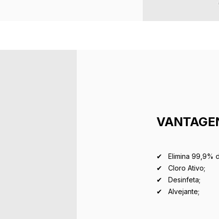
VANTAGE
✔ Elimina 99,9% d
✔ Cloro Ativo;
✔ Desinfeta;
✔ Alvejante;