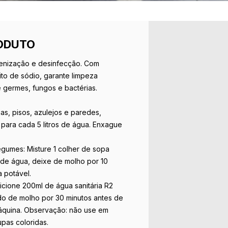
ODUTO
gienização e desinfecção. Com
ito de sódio, garante limpeza
germes, fungos e bactérias.
as, pisos, azulejos e paredes,
 para cada 5 litros de água. Enxague
egumes: Misture 1 colher de sopa
ro de água, deixe de molho por 10
 potável.
icione 200ml de água sanitária R2
ndo de molho por 30 minutos antes de
máquina. Observação: não use em
upas coloridas.