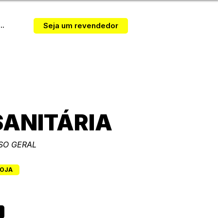
..
Seja um revendedor
Cloro Ativo
SANITÁRIA
SO GERAL
LOJA