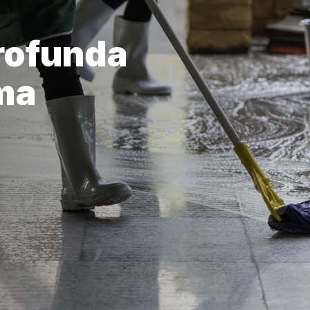
rofunda
ma