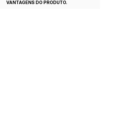
VANTAGENS DO PRODUTO.
✔ Alto rendimento;
✔ ph neutro;
✔ Limpa várias superfícies;
✔ Seguro para as mãos;