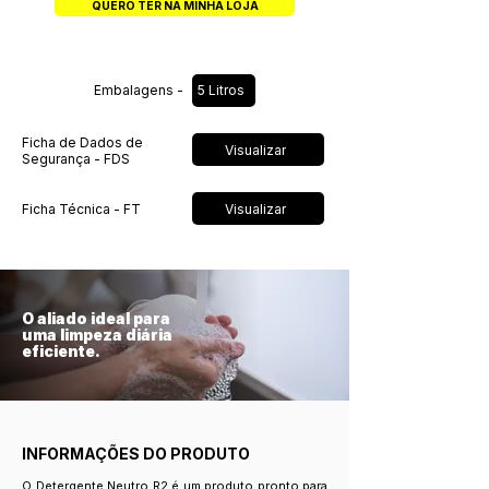
QUERO TER NA MINHA LOJA
Embalagens -
5 Litros
Ficha de Dados de
Visualizar
Segurança - FDS
Visualizar
Ficha Técnica - FT
O aliado ideal para
uma limpeza diária
eficiente.
INFORMAÇÕES DO PRODUTO
O Detergente Neutro R2 é um produto pronto para