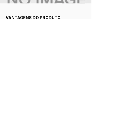
VANTAGENS DO PRODUTO.
✔ Remove gorduras carbonizadas;
✔ Limpeza rápida e eficiente;
✔ Alto desempenho;